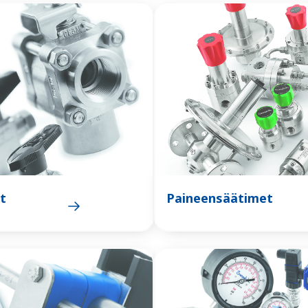
it
Paineensäätimet