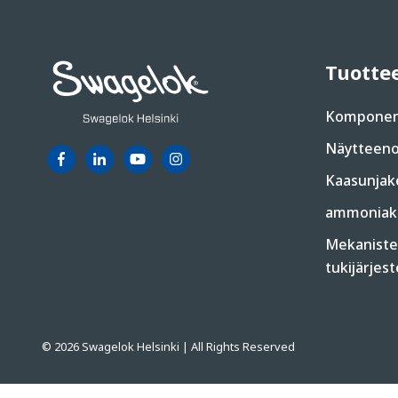
Tuotte
Komponen
Näytteeno
Kaasunjak
ammoniakk
Mekanisten
tukijärjes
© 2026 Swagelok Helsinki | All Rights Reserved