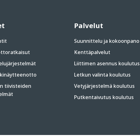
et
Palvelut
tit
Suunnittelu ja kokoonpano
ttoratkaisut
Kenttäpalvelut
elujärjestelmät
Liittimen asennus koulutus
inäytteenotto
Letkun valinta koulutus
 tiivisteiden
Vetyjärjestelmä koulutus
telmät
Putkentaivutus koulutus