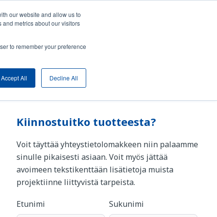
Kuu
ith our website and allow us to
 and metrics about our visitors
Verkkokauppaan
Ota yhteyttä
rowser to remember your preference
Koivulehdontie 3a, Vantaa | +358 9 777 1110 | info@swagelok.fi
Accept All
Decline All
Kiinnostuitko tuotteesta?
Voit täyttää yhteystietolomakkeen niin palaamme
sinulle pikaisesti asiaan. Voit myös jättää
avoimeen tekstikenttään lisätietoja muista
projektiinne liittyvistä tarpeista.
Etunimi
Sukunimi