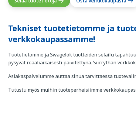
Selaa tuotetietoja
Osta verkkokaupasta
Tekniset tuotetietomme ja tuo
verkkokaupassamme!
Tuotetietomme ja Swagelok tuotteiden selailu tapahtu
pysyvät reaaliaikaisesti päivitettynä. Siirrythän verkk
Asiakaspalvelumme auttaa sinua tarvittaessa tuotevalin
Tutustu myös muihin tuoteperheisiimme verkkokaupas