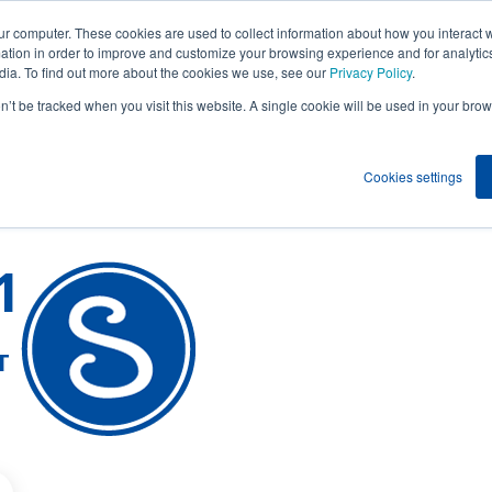
ur computer. These cookies are used to collect information about how you interact w
tion in order to improve and customize your browsing experience and for analytics
dia. To find out more about the cookies we use, see our
Privacy Policy
.
Toimialat
Meistä
Resurssit
on’t be tracked when you visit this website. A single cookie will be used in your b
Cookies settings
1
T