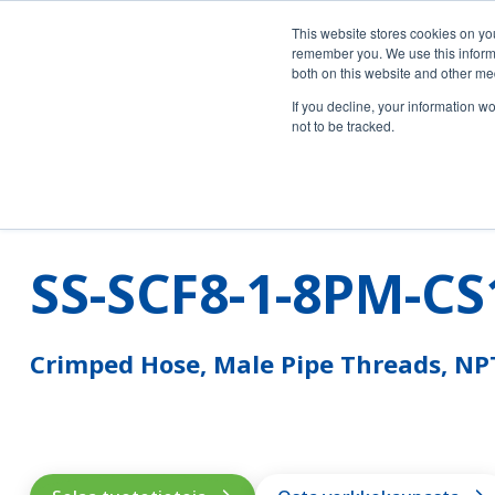
Swagelok Helsinki on nyt myös ISO 9001 sertifioitu!
This website stores cookies on yo
remember you. We use this informa
both on this website and other me
Tuotteet
Palvelut
If you decline, your information w
not to be tracked.
Swagelok Helsinki
SS-SCF8-1-8PM-CS
Crimped Hose, Male Pipe Threads, NP