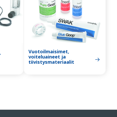
Vuotoilmaisimet,
voiteluaineet ja
tiivistysmateriaalit