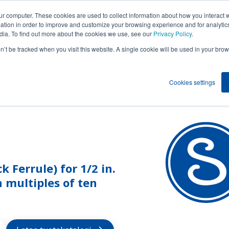
ur computer. These cookies are used to collect information about how you interact w
tion in order to improve and customize your browsing experience and for analytics
dia. To find out more about the cookies we use, see our
Privacy Policy
.
Toimialat
Meistä
Resurssit
on’t be tracked when you visit this website. A single cookie will be used in your b
Cookies settings
k Ferrule) for 1/2 in.
n multiples of ten