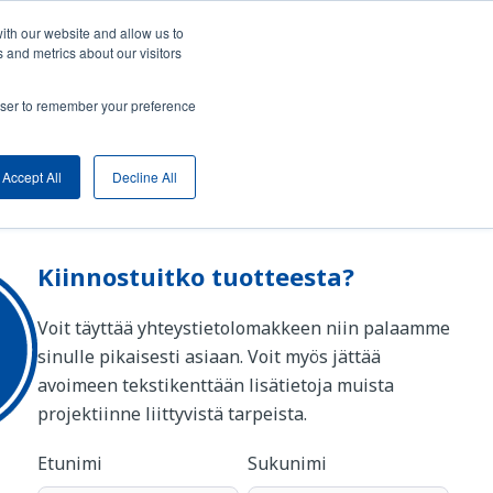
Kuu
ith our website and allow us to
 and metrics about our visitors
Verkkokauppaan
Ota yhteyttä
rowser to remember your preference
Koivulehdontie 3a, Vantaa | +358 9 777 1110 | info@swagelok.fi
Accept All
Decline All
Kiinnostuitko tuotteesta?
Voit täyttää yhteystietolomakkeen niin palaamme
sinulle pikaisesti asiaan. Voit myös jättää
avoimeen tekstikenttään lisätietoja muista
projektiinne liittyvistä tarpeista.
Etunimi
Sukunimi