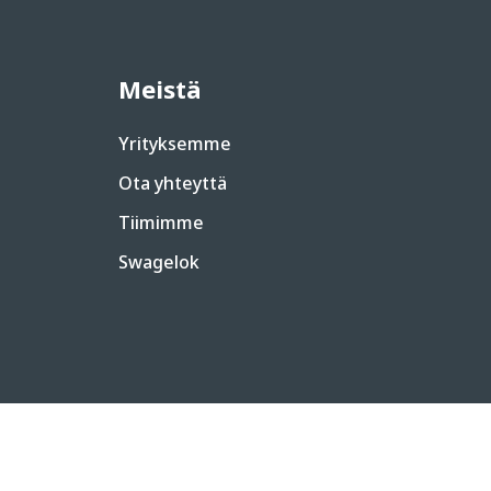
Meistä
Yrityksemme
Ota yhteyttä
Tiimimme
Swagelok
|
Tietosuojalausunto
Evästeet