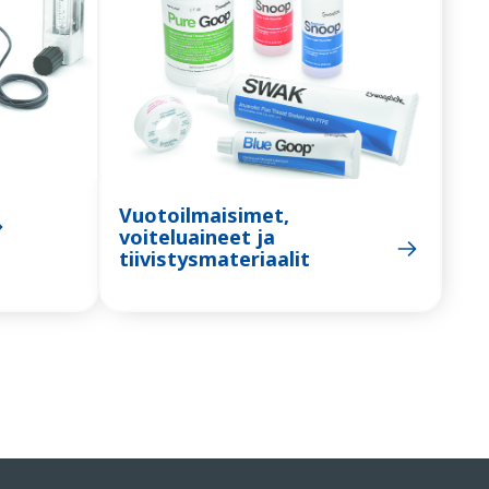
Vuotoilmaisimet,
voiteluaineet ja
tiivistysmateriaalit