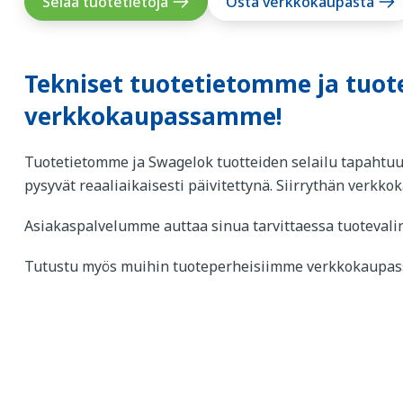
Selaa tuotetietoja
Osta verkkokaupasta
Tekniset tuotetietomme ja tuo
verkkokaupassamme!
Tuotetietomme ja Swagelok tuotteiden selailu tapahtu
pysyvät reaaliaikaisesti päivitettynä. Siirrythän verkk
Asiakaspalvelumme auttaa sinua tarvittaessa tuotevalin
Tutustu myös muihin tuoteperheisiimme verkkokaupas