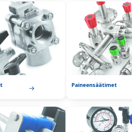
it
Paineensäätimet