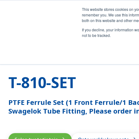
Swagelok Helsinki on nyt myös ISO 9001 sertifioitu!
This website stores cookies on yo
remember you. We use this informa
both on this website and other me
Tuotteet
Palvelut
If you decline, your information w
not to be tracked.
Swagelok Helsinki
T-810-SET
PTFE Ferrule Set (1 Front Ferrule/1 Bac
Swagelok Tube Fitting, Please order i