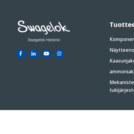
Tuotte
Komponen
Näytteeno
Kaasunjak
ammoniakk
Mekanisten
tukijärjes
© 2026 Swagelok Helsinki | All Rights Reserved