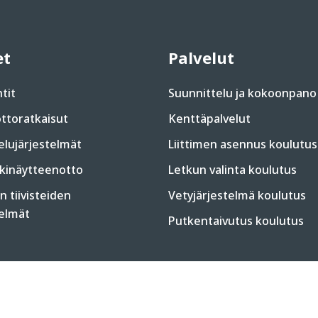
et
Palvelut
tit
Suunnittelu ja kokoonpano
ttoratkaisut
Kenttäpalvelut
elujärjestelmät
Liittimen asennus koulutus
inäytteenotto
Letkun valinta koulutus
 tiivisteiden
Vetyjärjestelmä koulutus
telmät
Putkentaivutus koulutus