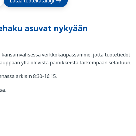
Lataa tuotekatalogi
tehaku asuvat nykyään
u kansainvälisessä verkkokaupassamme, jotta tuotetiedot
okauppaan yllä olevista painikkeista tarkempaan selailuun.
nassa arkisin 8:30-16:15.
sa.