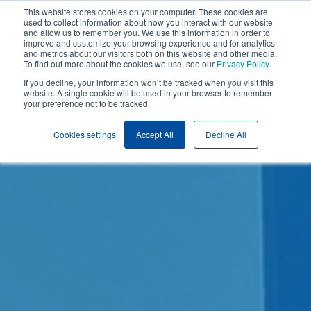
Meistä
This website stores cookies on your computer. These cookies are
ioinnissa.
Yleisimmät asennusohjevideot löytyvät nyt verkkosivuiltamme.
S
used to collect information about how you interact with our website
and allow us to remember you. We use this information in order to
improve and customize your browsing experience and for analytics
Resurssit
and metrics about our visitors both on this website and other media.
To find out more about the cookies we use, see our
Privacy Policy
.
If you decline, your information won’t be tracked when you visit this
website. A single cookie will be used in your browser to remember
Swagelok
Koivulehdontie 3a, Vantaa | +358 9 777 1110 |
your preference not to be tracked.
Helsinki
info@swagelok.fi
Cookies settings
Accept All
Decline All