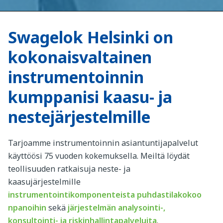
Swagelok Helsinki on
kokonaisvaltainen
instrumentoinnin
kumppanisi kaasu- ja
nestejärjestelmille
Tarjoamme instrumentoinnin asiantuntijapalvelut
käyttöösi 75 vuoden kokemuksella. Meiltä löydät
teollisuuden ratkaisuja neste- ja
kaasujärjestelmille
instrumentointikomponenteista
puhdastilakokoo
npanoihin
sekä
järjestelmän analysointi-,
konsultointi- ja riskinhallintapalveluita
.