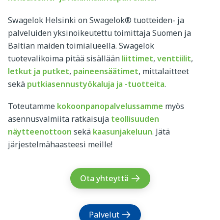
Swagelok Helsinki on Swagelok® tuotteiden- ja
palveluiden yksinoikeutettu toimittaja Suomen ja
Baltian maiden toimialueella. Swagelok
tuotevalikoima pitää sisällään
liittimet
,
venttiilit
,
letkut
ja putket
,
paineensäätimet
, mittalaitteet
sekä
putkiasennustyökaluja ja -tuotteita
.
Toteutamme
kokoonpanopalvelussamme
myös
asennusvalmiita ratkaisuja
teollisuuden
näytteenottoon
sekä
kaasunjakeluun
. Jätä
järjestelmähaasteesi meille!
Ota yhteyttä
Palvelut